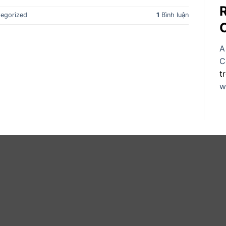
egorized
1
Bình luận
A
C
t
w