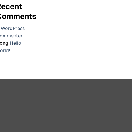
Recent
Comments
 WordPress
ommenter
rong
Hello
orld!