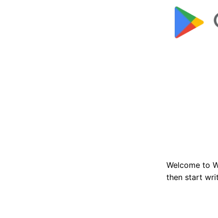
Bỏ
qua
nội
dung
Welcome to Wor
then start wri